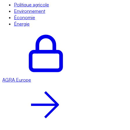
Politique agricole
Environnement
Économie
Énergie
AGRA
Europe