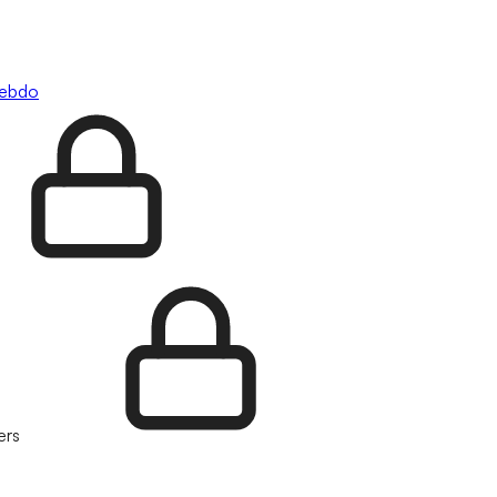
hebdo
ers