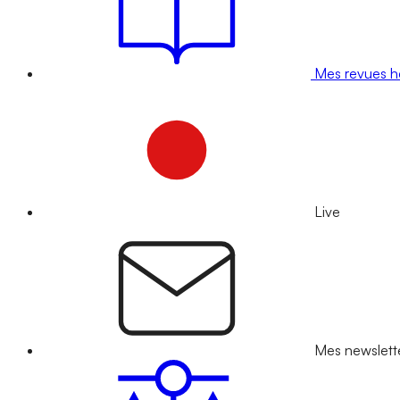
Mes revues 
Live
Mes newslett