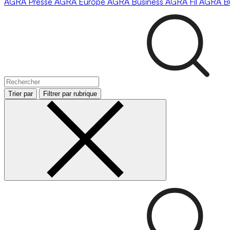
AGRA
Presse
AGRA
Europe
AGRA
Business
AGRA
Fil
AGRA
B
Trier par
Filtrer par rubrique