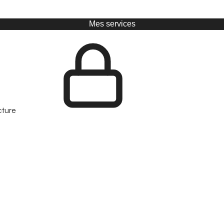
Mes services
cture