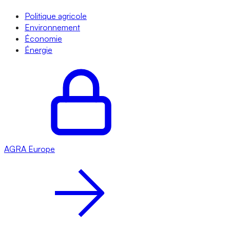
Politique agricole
Environnement
Économie
Énergie
AGRA
Europe