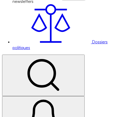
newsletters
Dossiers
politiques