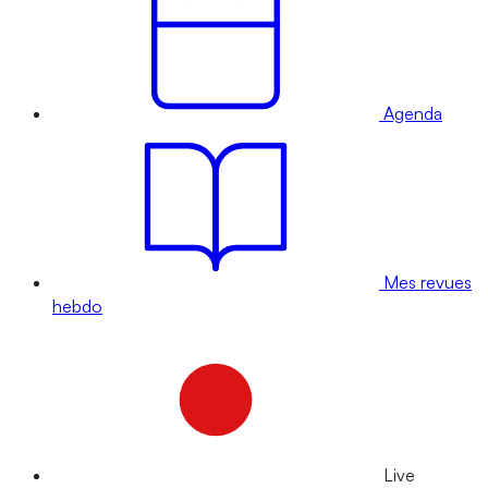
Agenda
Mes revues
hebdo
Live