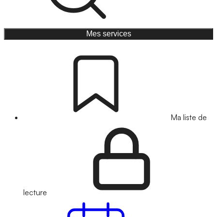
Mes services
Ma liste de
lecture