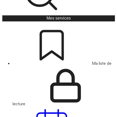
Mes services
Ma liste de
lecture