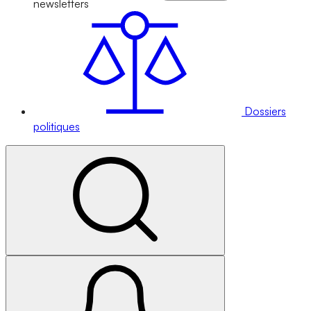
newsletters
Dossiers
politiques