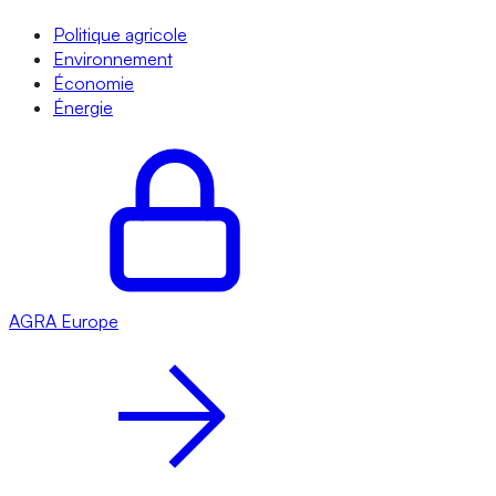
Politique agricole
Environnement
Économie
Énergie
AGRA
Europe