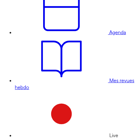
Agenda
Mes revues
hebdo
Live