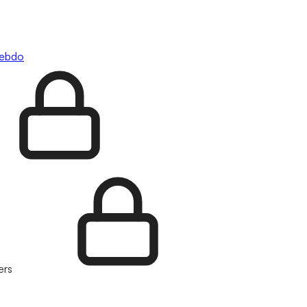
hebdo
ers