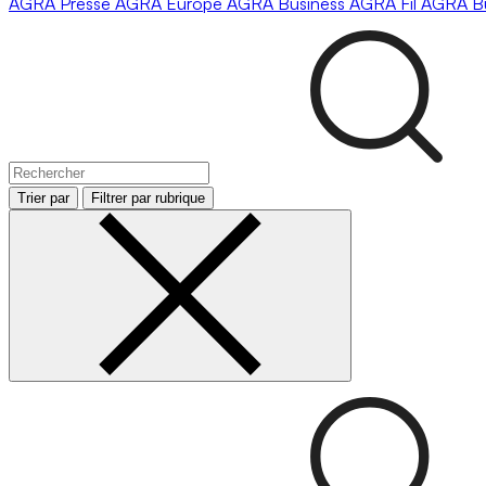
AGRA
Presse
AGRA
Europe
AGRA
Business
AGRA
Fil
AGRA
B
Trier par
Filtrer par rubrique