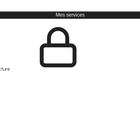
Mes services
cture