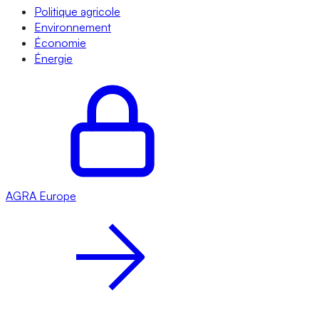
Politique agricole
Environnement
Économie
Énergie
AGRA
Europe