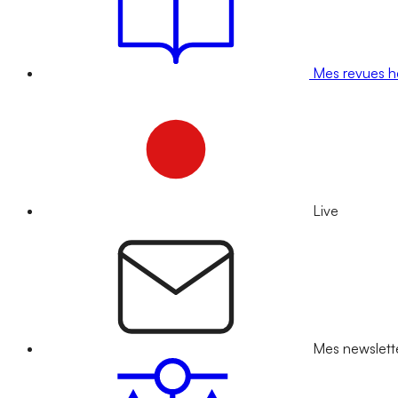
Mes revues 
Live
Mes newslett