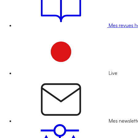
Mes revues 
Live
Mes newslett