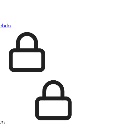
hebdo
ers