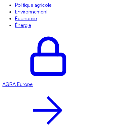
Politique agricole
Environnement
Économie
Énergie
AGRA
Europe