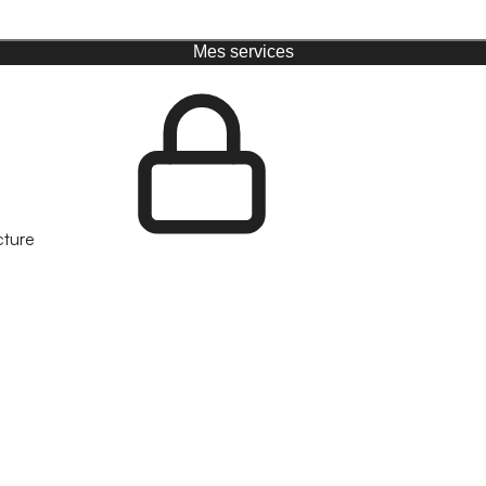
Mes services
cture