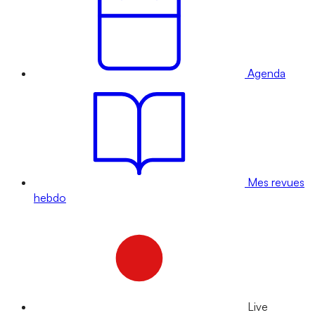
Agenda
Mes revues
hebdo
Live