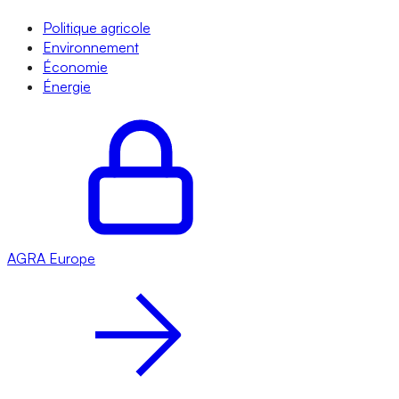
Politique agricole
Environnement
Économie
Énergie
AGRA
Europe