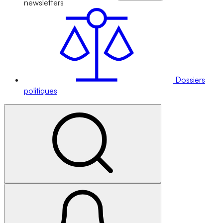
newsletters
Dossiers
politiques