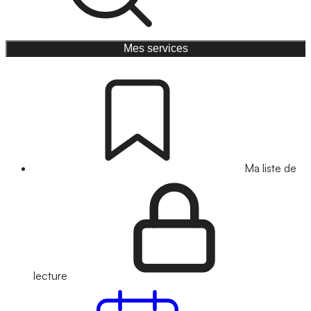
Mes services
Ma liste de
lecture