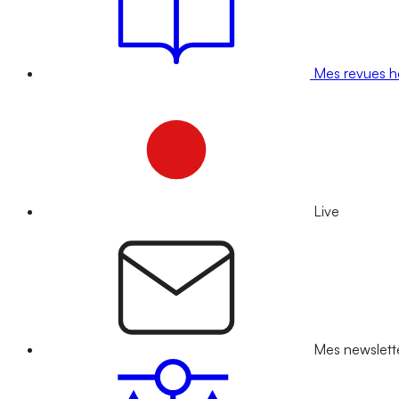
Mes revues 
Live
Mes newslett