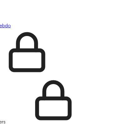
hebdo
ers