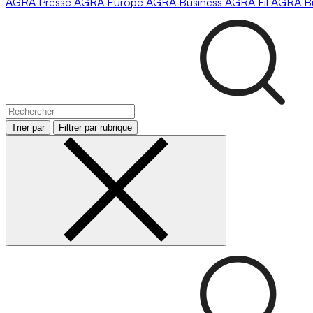
AGRA
Presse
AGRA
Europe
AGRA
Business
AGRA
Fil
AGRA
B
Trier par
Filtrer par rubrique