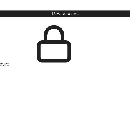
Mes services
cture