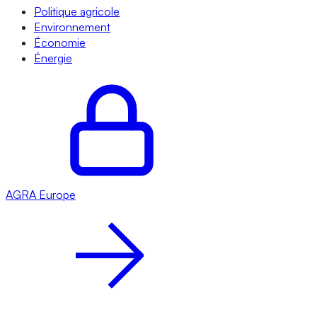
Politique agricole
Environnement
Économie
Énergie
AGRA
Europe