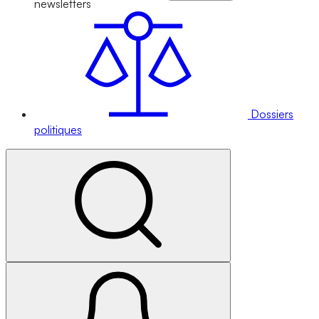
newsletters
Dossiers
politiques