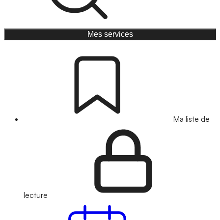
Mes services
Ma liste de
lecture