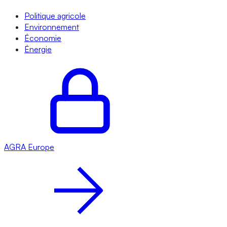
Politique agricole
Environnement
Économie
Énergie
AGRA
Europe