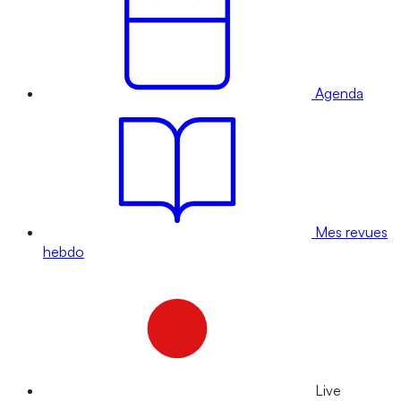
Agenda
Mes revues
hebdo
Live