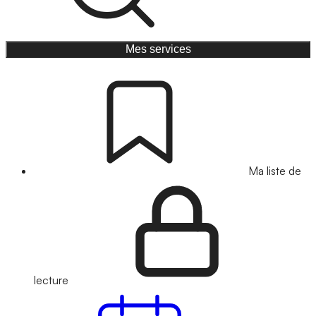
Mes services
Ma liste de
lecture