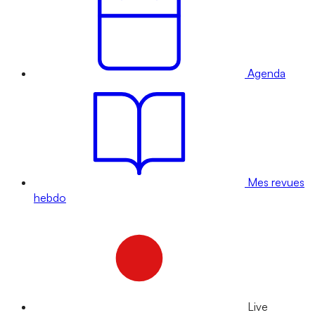
Agenda
Mes revues
hebdo
Live