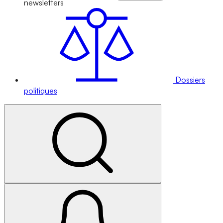
newsletters
Dossiers
politiques