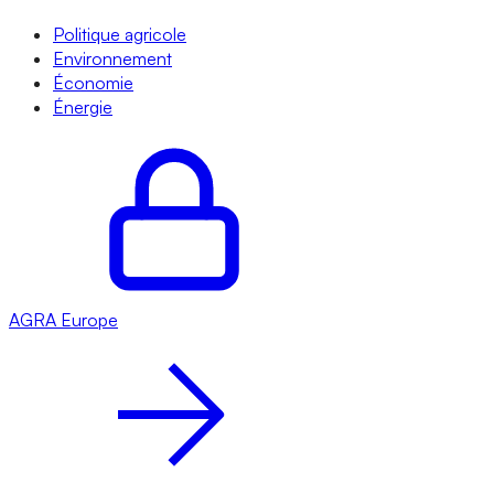
Politique agricole
Environnement
Économie
Énergie
AGRA
Europe