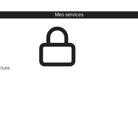
Mes services
cture