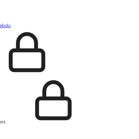
hebdo
ers