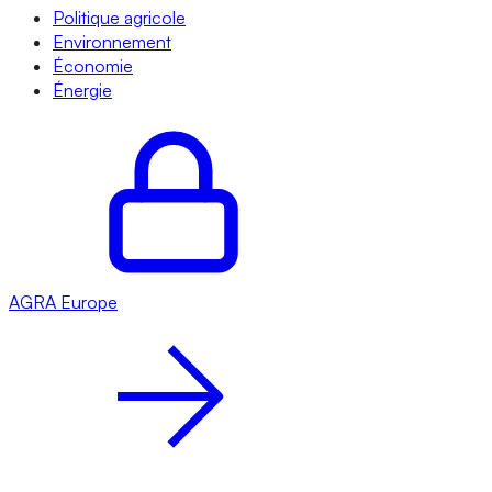
Politique agricole
Environnement
Économie
Énergie
AGRA
Europe