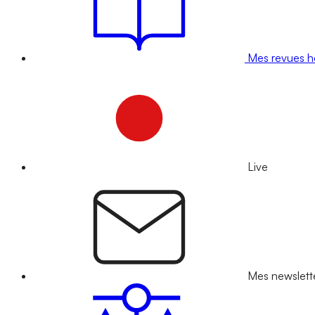
Mes revues 
Live
Mes newslett