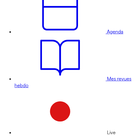
Agenda
Mes revues
hebdo
Live