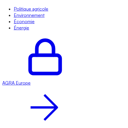
Politique agricole
Environnement
Économie
Énergie
AGRA
Europe