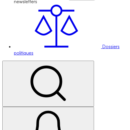
newsletters
Dossiers
politiques