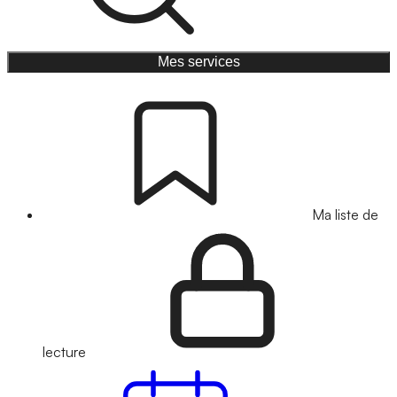
Mes services
Ma liste de
lecture