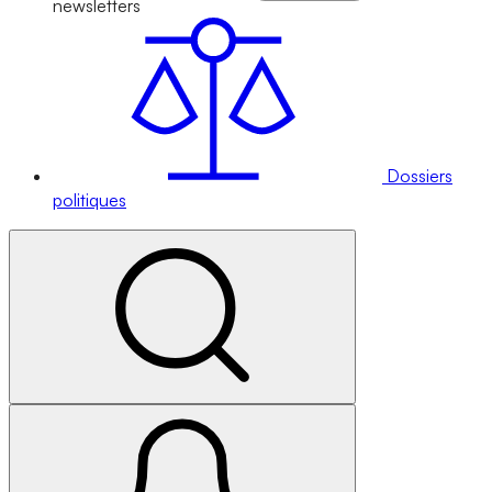
newsletters
Dossiers
politiques