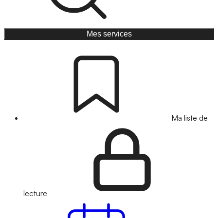
Mes services
Ma liste de
lecture