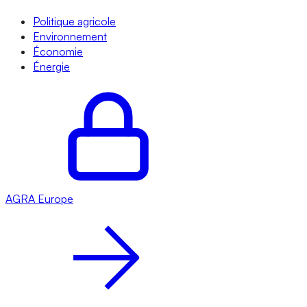
Politique agricole
Environnement
Économie
Énergie
AGRA
Europe