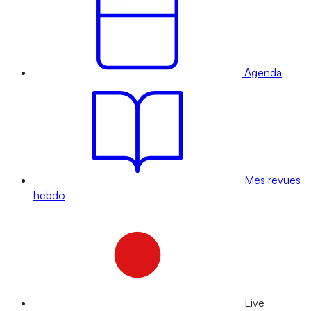
Agenda
Mes revues
hebdo
Live