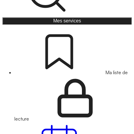
Mes services
Ma liste de
lecture