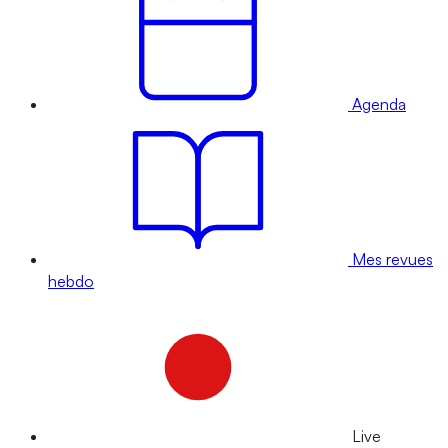
Agenda
Mes revues
hebdo
Live