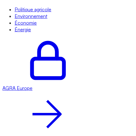
Politique agricole
Environnement
Économie
Énergie
AGRA
Europe