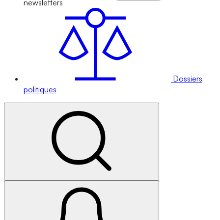
newsletters
Dossiers
politiques