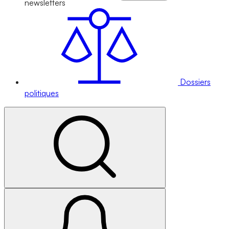
newsletters
Dossiers
politiques