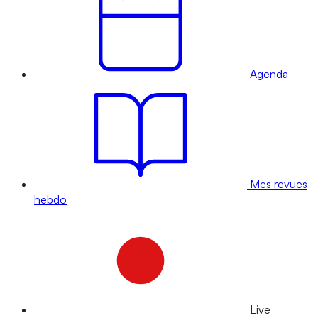
Agenda
Mes revues
hebdo
Live