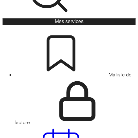
Mes services
Ma liste de
lecture