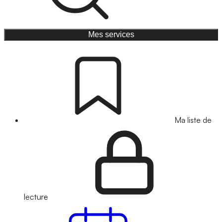
Mes services
Ma liste de
lecture