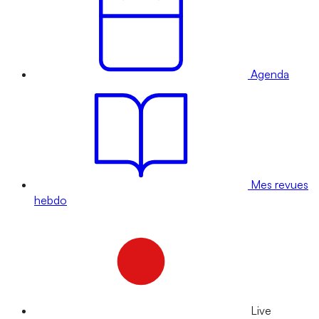
Agenda
Mes revues
hebdo
Live