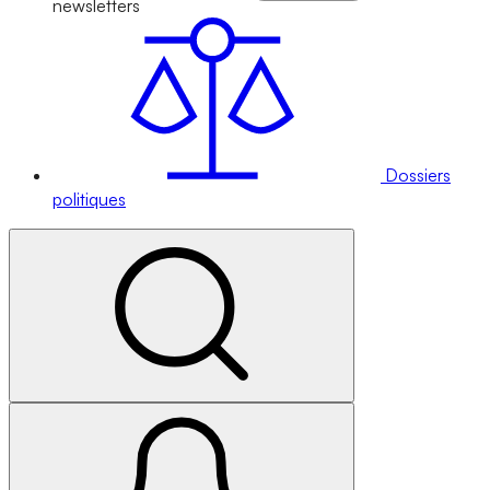
newsletters
Dossiers
politiques