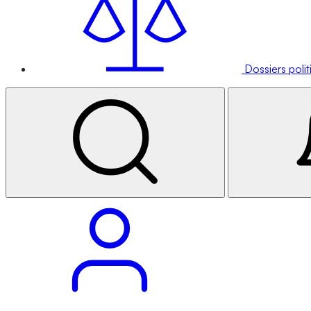
Dossiers poli