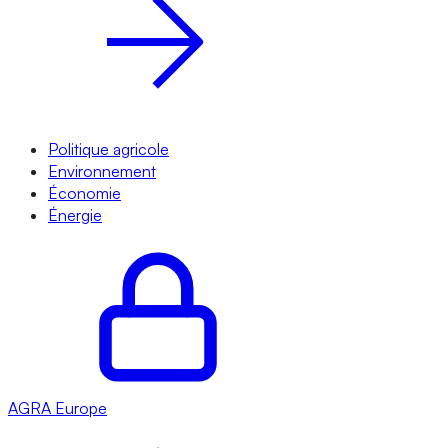
Politique agricole
Environnement
Économie
Énergie
AGRA
Europe