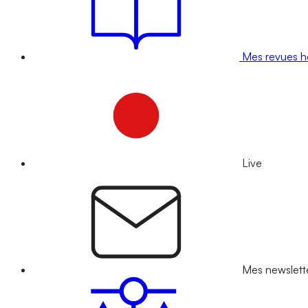
Mes revues 
Live
Mes newslett