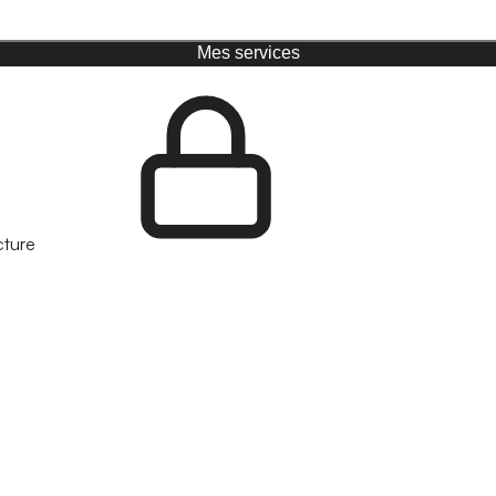
Mes services
cture