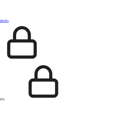
hebdo
ers