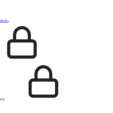
hebdo
ers