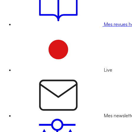
Mes revues 
Live
Mes newslett