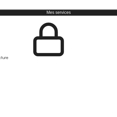
Mes services
cture