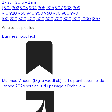
27 avril 2015
-
2 min
1
901
902
903
904
905
906
907
908
909
910
920
930
940
950
960
970
980
990
100
200
300
400
500
600
700
800
900
1000
1867
Articles les plus lus
Business
FoodTech
Matthieu Vincent (DigitalFoodLab) : « Le point essentiel de
l’année 2026 sera celui du passage à l’échelle ».