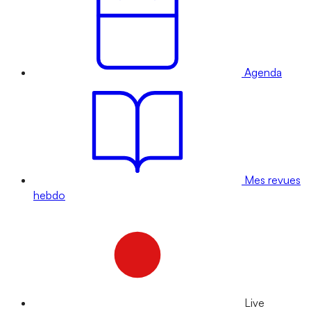
Agenda
Mes revues
hebdo
Live