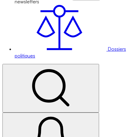
newsletters
Dossiers
politiques