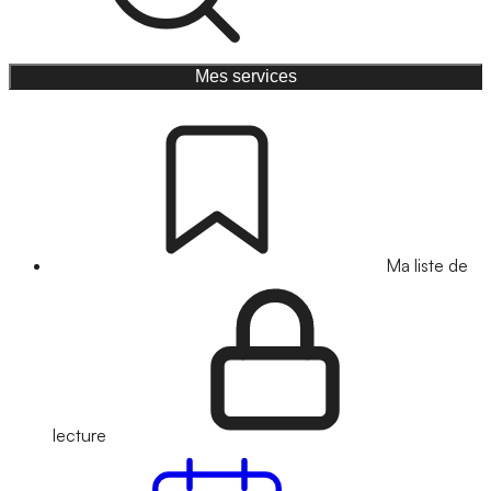
Mes services
Ma liste de
lecture