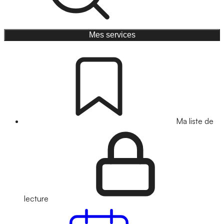
Mes services
Ma liste de
lecture