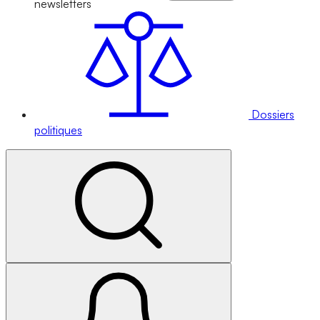
newsletters
Dossiers
politiques