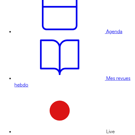
Agenda
Mes revues
hebdo
Live