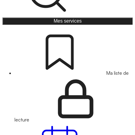
Mes services
Ma liste de
lecture