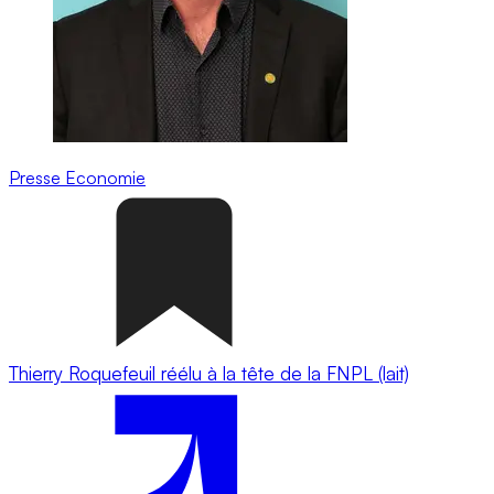
Presse
Economie
Thierry Roquefeuil réélu à la tête de la FNPL (lait)