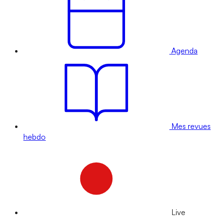
Agenda
Mes revues
hebdo
Live