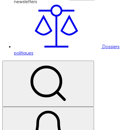
newsletters
Dossiers
politiques