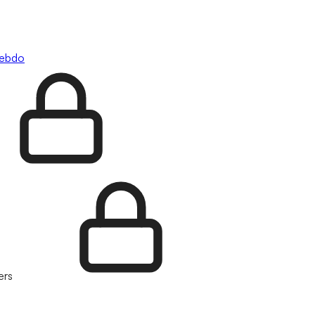
hebdo
ers