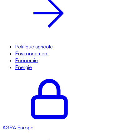
Politique agricole
Environnement
Économie
Énergie
AGRA
Europe