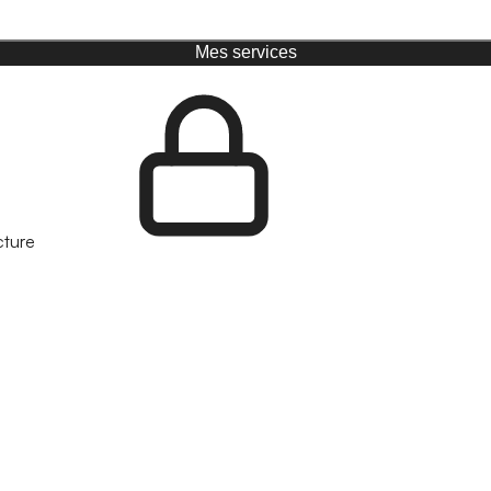
Mes services
cture