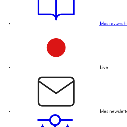
Mes revues 
Live
Mes newslett