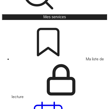
Mes services
Ma liste de
lecture