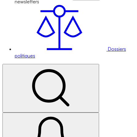
newsletters
Dossiers
politiques