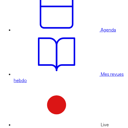
Agenda
Mes revues
hebdo
Live