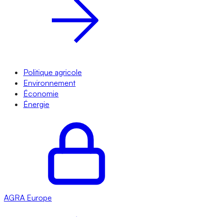
Politique agricole
Environnement
Économie
Énergie
AGRA
Europe