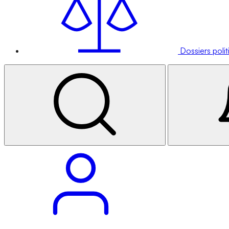
Dossiers poli