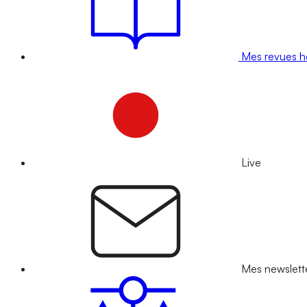
Mes revues 
Live
Mes newslett