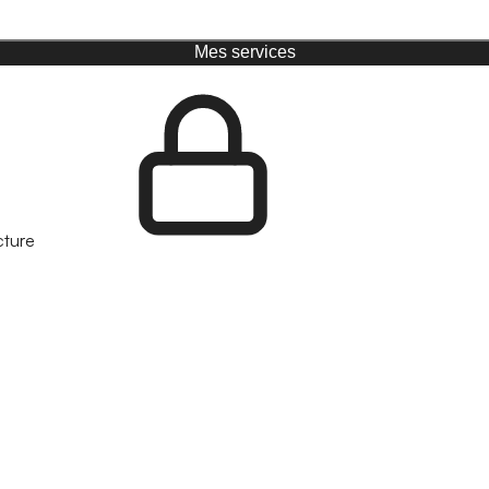
Mes services
cture