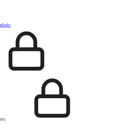
hebdo
ers