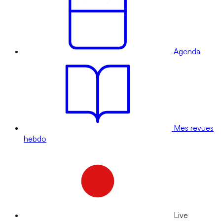
Agenda
Mes revues
hebdo
Live