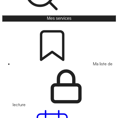
Mes services
Ma liste de
lecture