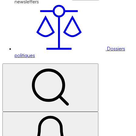
newsletters
Dossiers
politiques