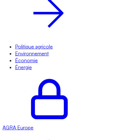
Politique agricole
Environnement
Économie
Énergie
AGRA
Europe