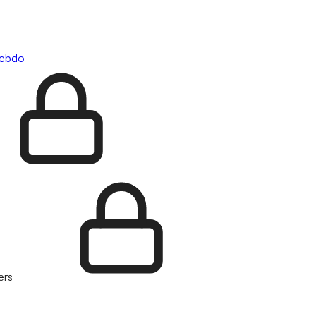
hebdo
ers