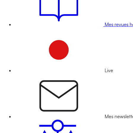
Mes revues 
Live
Mes newslett