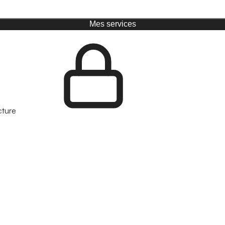
Mes services
cture