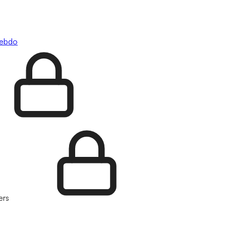
hebdo
ers