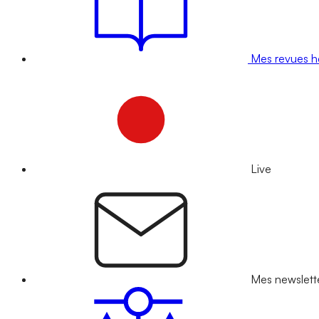
Mes revues 
Live
Mes newslett