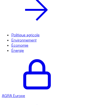
Politique agricole
Environnement
Économie
Énergie
AGRA
Europe