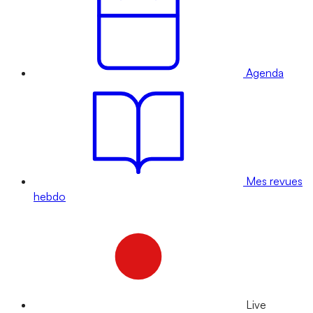
Agenda
Mes revues
hebdo
Live