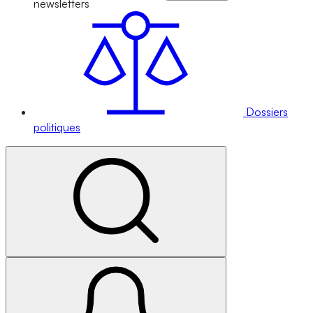
newsletters
Dossiers
politiques