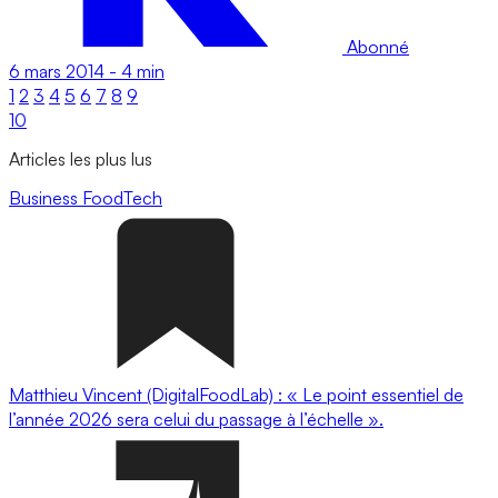
Abonné
6 mars 2014
-
4 min
1
2
3
4
5
6
7
8
9
10
Articles les plus lus
Business
FoodTech
Matthieu Vincent (DigitalFoodLab) : « Le point essentiel de
l’année 2026 sera celui du passage à l’échelle ».