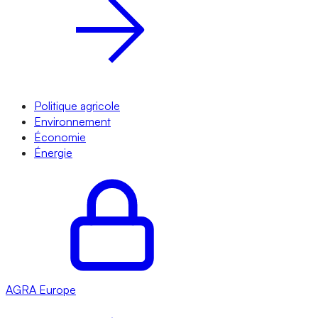
Politique agricole
Environnement
Économie
Énergie
AGRA
Europe