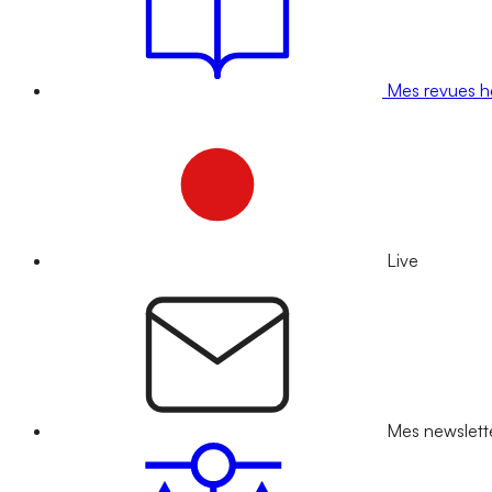
Mes revues 
Live
Mes newslett