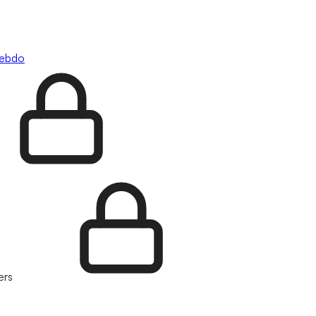
hebdo
ers