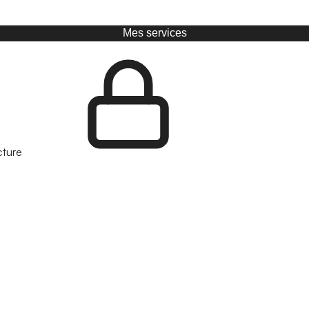
Mes services
cture