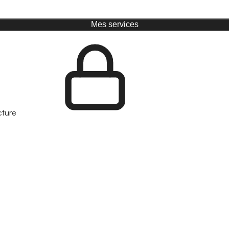
Mes services
cture