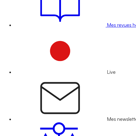
Mes revues 
Live
Mes newslett