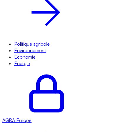
Politique agricole
Environnement
Économie
Énergie
AGRA
Europe