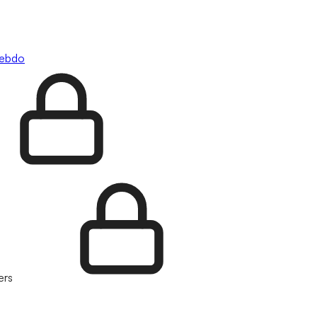
hebdo
ers