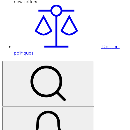
newsletters
Dossiers
politiques