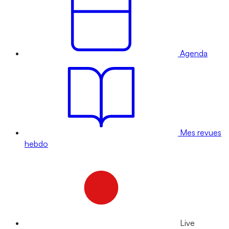
Agenda
Mes revues
hebdo
Live