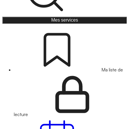
Mes services
Ma liste de
lecture