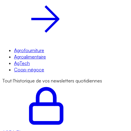
Agrofourniture
Agroalimentaire
AgTech
Coop-négoce
Tout l'historique de vos newsletters quotidiennes