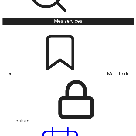
Mes services
Ma liste de
lecture