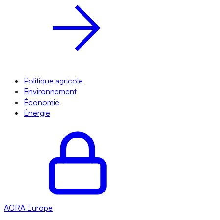
Politique agricole
Environnement
Économie
Énergie
AGRA
Europe