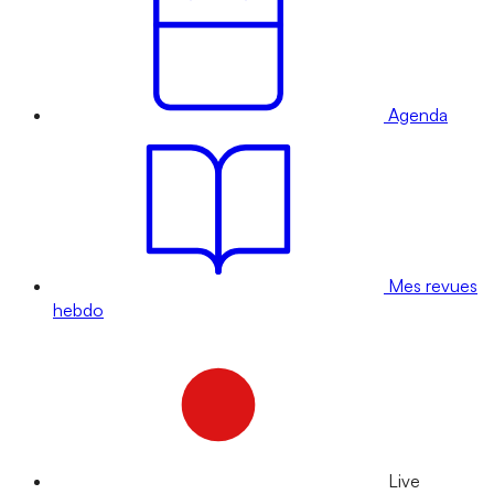
Agenda
Mes revues
hebdo
Live