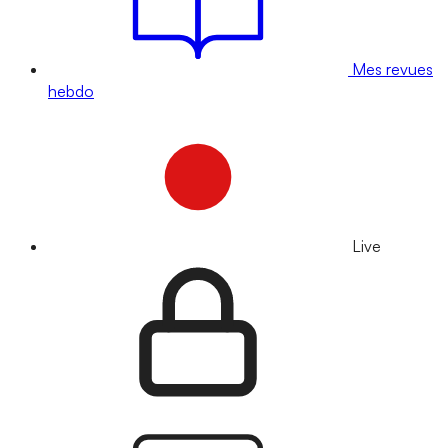
Mes revues
hebdo
Live