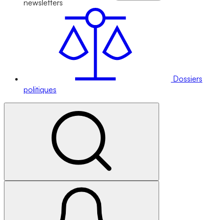
newsletters
Dossiers
politiques