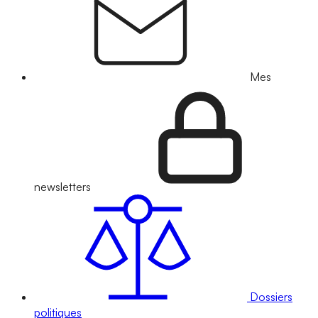
Mes
newsletters
Dossiers
politiques