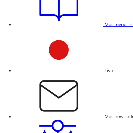
Mes revues 
Live
Mes newslett