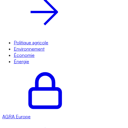
Politique agricole
Environnement
Économie
Énergie
AGRA
Europe