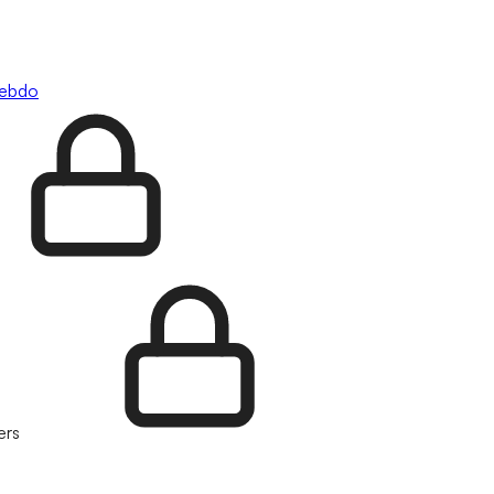
hebdo
ers