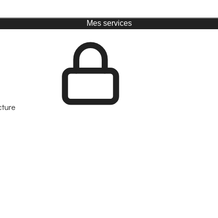
Mes services
cture