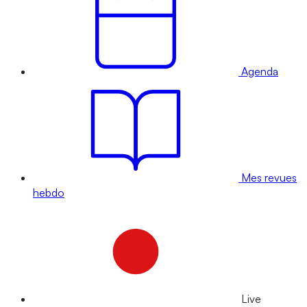
Agenda
Mes revues
hebdo
Live