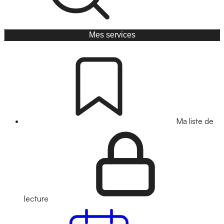
Mes services
Ma liste de
lecture