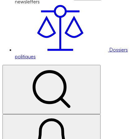
newsletters
Dossiers
politiques