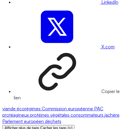
LinkedIn
X.com
Copier le
lien
viande
écorégimes
Commission européenne
PAC
protéagineux
protéines végétales
consommateurs
jachère
Parlement européen
déchets
Afficher plus de tags
Cacher les tags
(
+
)