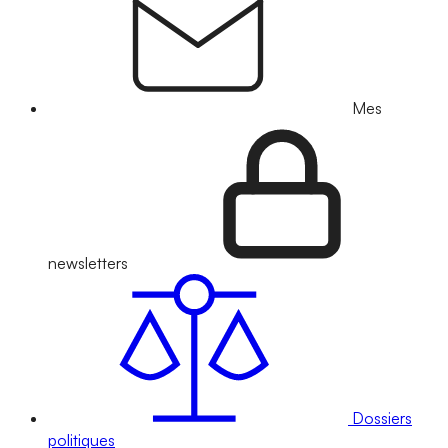
Mes
newsletters
Dossiers
politiques