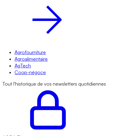
Agrofourniture
Agroalimentaire
AgTech
Coop-négoce
Tout l'historique de vos newsletters quotidiennes