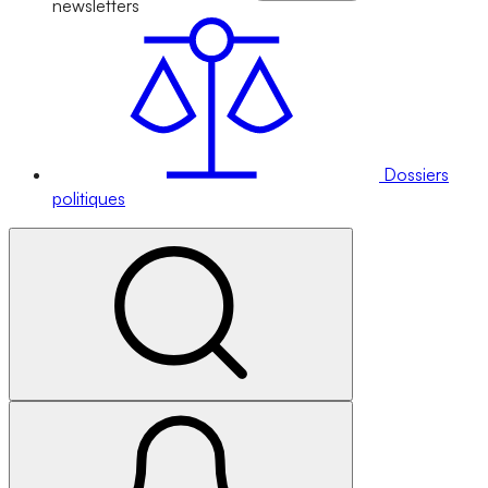
newsletters
Dossiers
politiques