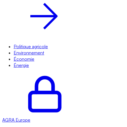
Politique agricole
Environnement
Économie
Énergie
AGRA
Europe