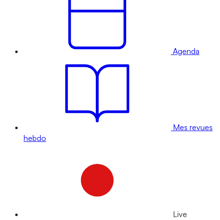
Agenda
Mes revues
hebdo
Live