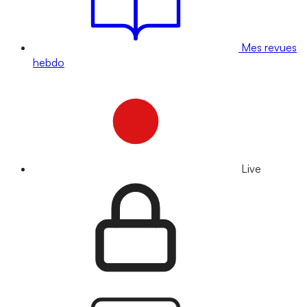
Mes revues
hebdo
Live