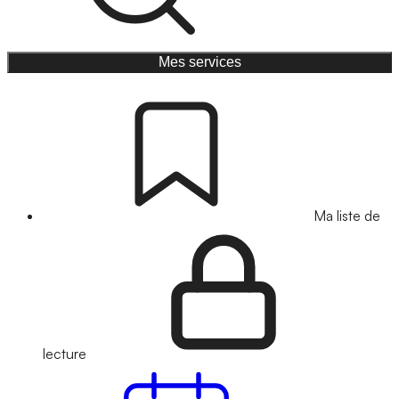
Mes services
Ma liste de
lecture