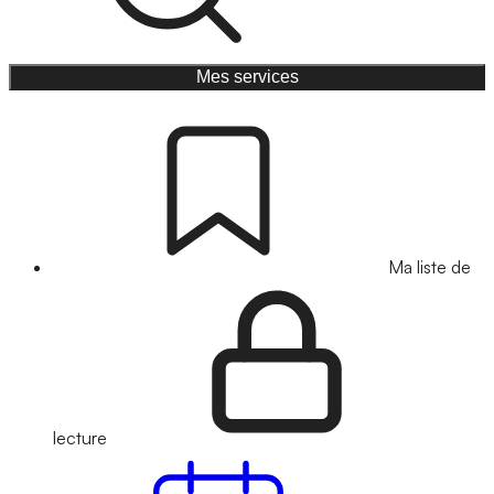
Mes services
Ma liste de
lecture