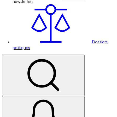
newsletters
Dossiers
politiques