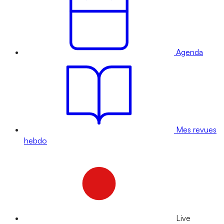
Agenda
Mes revues
hebdo
Live