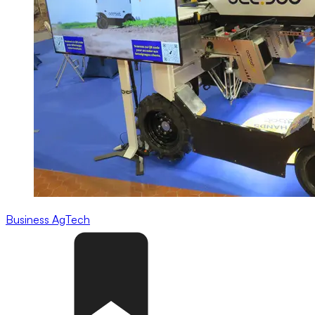
Business
AgTech