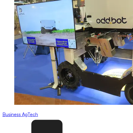
Business
AgTech