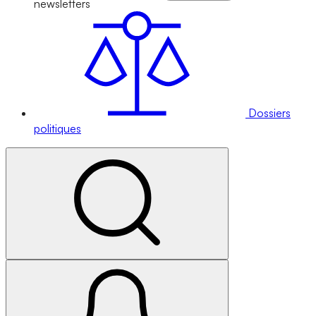
newsletters
Dossiers
politiques