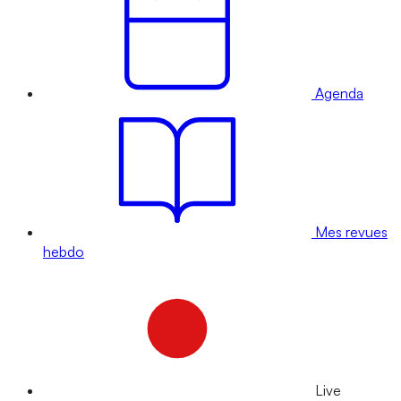
Agenda
Mes revues
hebdo
Live