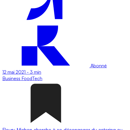
Abonné
12 mai 2021
-
3 min
Business
FoodTech
Fleury Michon cherche à se désengager du catering au