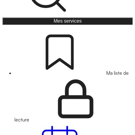
Mes services
Ma liste de
lecture