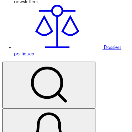
newsletters
Dossiers
politiques