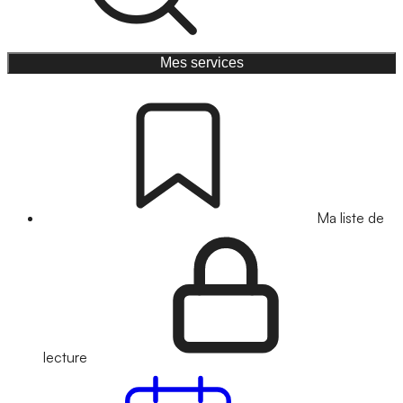
Mes services
Ma liste de
lecture