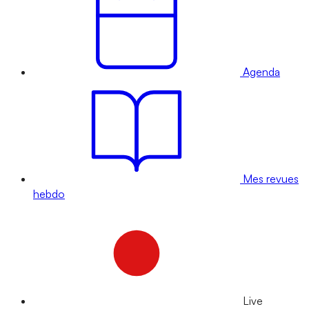
Agenda
Mes revues
hebdo
Live