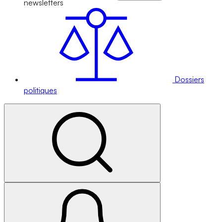
newsletters
Dossiers
politiques