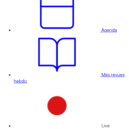
Agenda
Mes revues
hebdo
Live