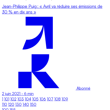
Jean-Philippe Puig : « Avril va réduire ses émissions de
30 % en dix ans »
Abonné
2 juin 2021
-
6 min
1
101
102
103
104
105
106
107
108
109
110
120
130
140
150
100
155