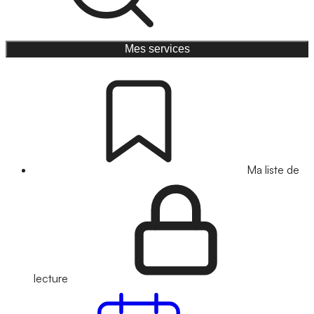
Mes services
Ma liste de
lecture