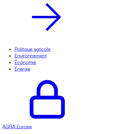
Politique agricole
Environnement
Économie
Énergie
AGRA
Europe