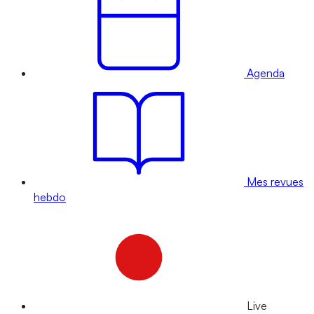
Agenda
Mes revues
hebdo
Live