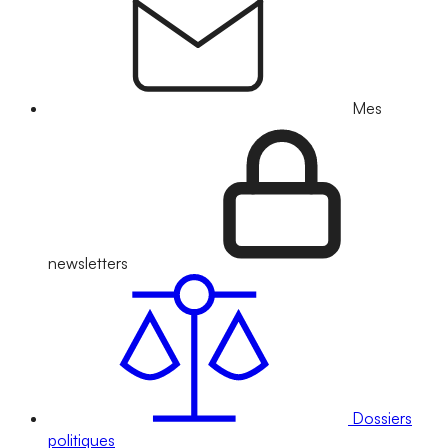
Mes
newsletters
Dossiers
politiques