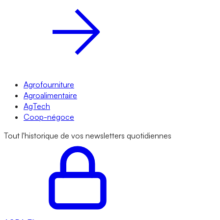
Agrofourniture
Agroalimentaire
AgTech
Coop-négoce
Tout l'historique de vos newsletters quotidiennes