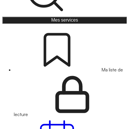
Mes services
Ma liste de
lecture