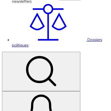
newsletters
Dossiers
politiques