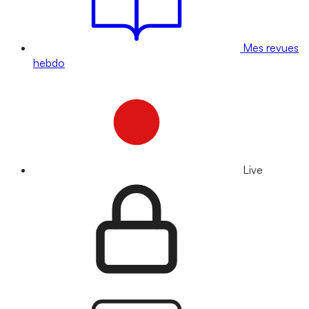
Mes revues
hebdo
Live