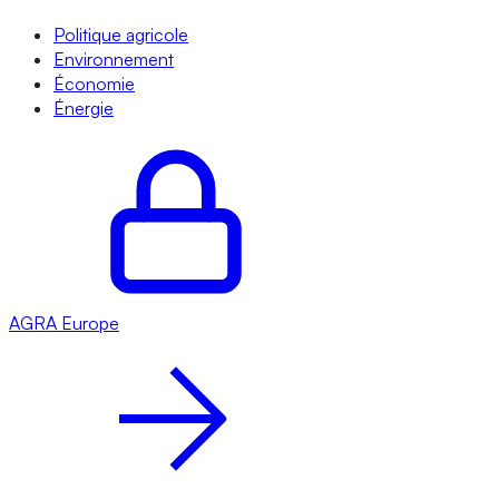
Politique agricole
Environnement
Économie
Énergie
AGRA
Europe