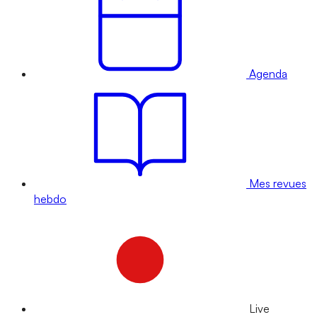
Agenda
Mes revues
hebdo
Live