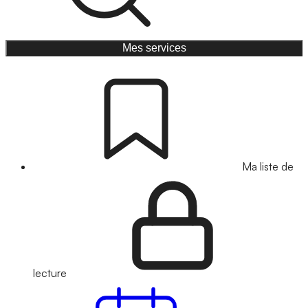
Mes services
Ma liste de
lecture