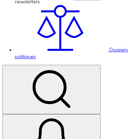
newsletters
Dossiers
politiques