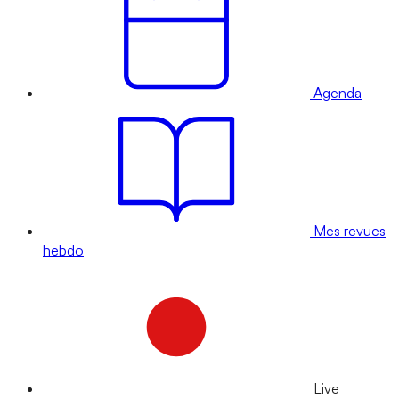
Agenda
Mes revues
hebdo
Live