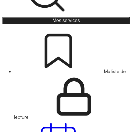
Mes services
Ma liste de
lecture