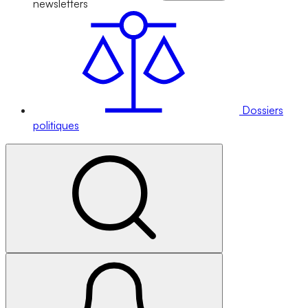
newsletters
Dossiers
politiques