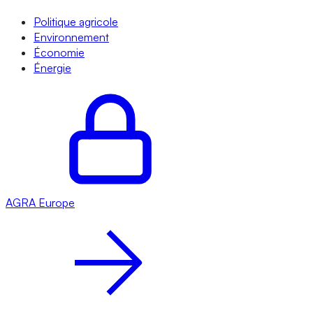
Politique agricole
Environnement
Économie
Énergie
AGRA
Europe