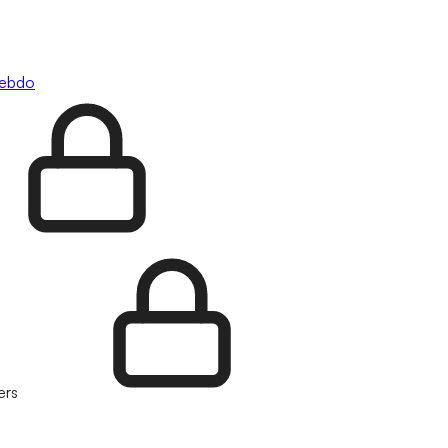
hebdo
ers