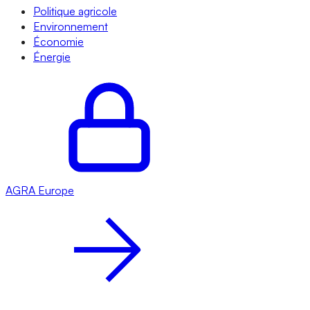
Politique agricole
Environnement
Économie
Énergie
AGRA
Europe