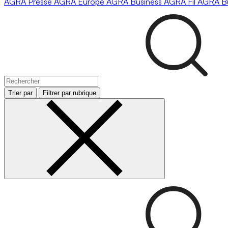
AGRA
Presse
AGRA
Europe
AGRA
Business
AGRA
Fil
AGRA
B
Trier par
Filtrer par rubrique