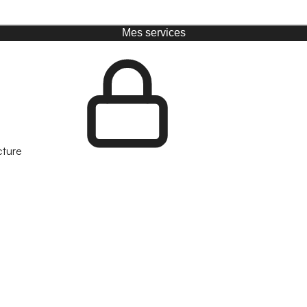
Mes services
cture