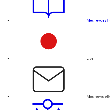
Mes revues 
Live
Mes newslett