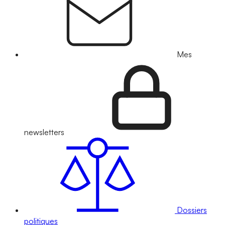
Mes
newsletters
Dossiers
politiques