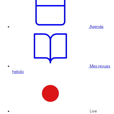
Agenda
Mes revues
hebdo
Live