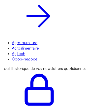
Agrofourniture
Agroalimentaire
AgTech
Coop-négoce
Tout l'historique de vos newsletters quotidiennes