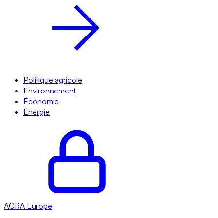
Politique agricole
Environnement
Économie
Énergie
AGRA
Europe