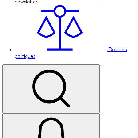
newsletters
Dossiers
politiques