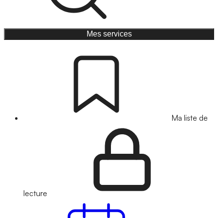
Mes services
Ma liste de
lecture