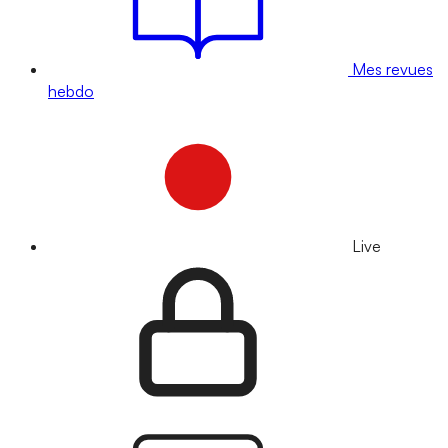
Mes revues
hebdo
Live