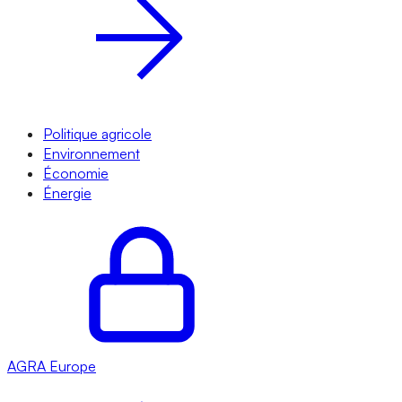
Politique agricole
Environnement
Économie
Énergie
AGRA
Europe