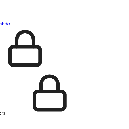
hebdo
ers