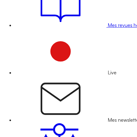
Mes revues 
Live
Mes newslett