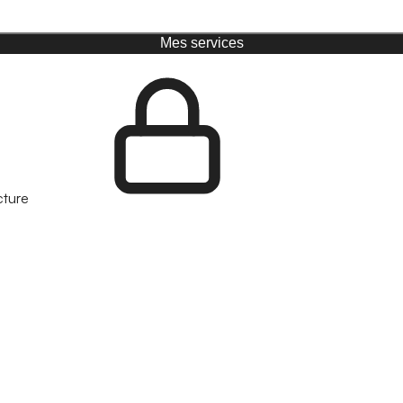
Mes services
cture