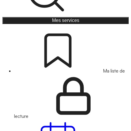
Mes services
Ma liste de
lecture