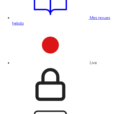
Mes revues
hebdo
Live