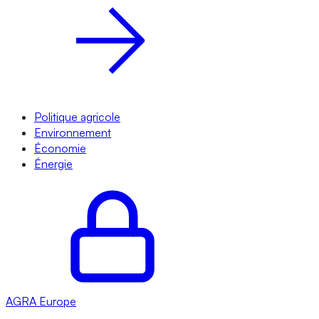
Politique agricole
Environnement
Économie
Énergie
AGRA
Europe