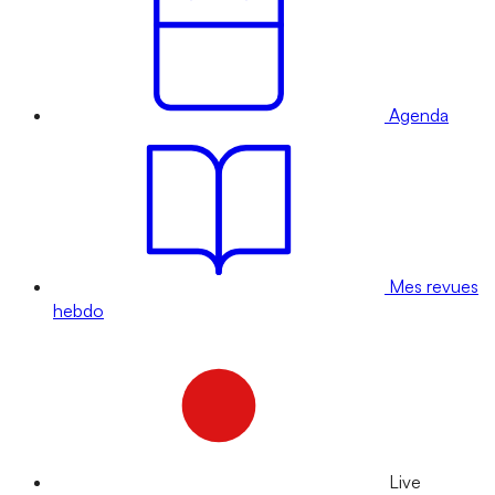
Agenda
Mes revues
hebdo
Live