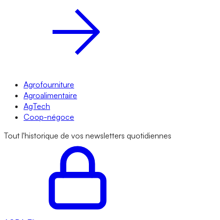
Agrofourniture
Agroalimentaire
AgTech
Coop-négoce
Tout l'historique de vos newsletters quotidiennes