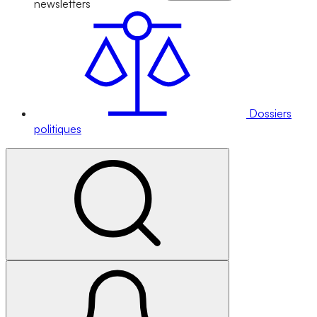
newsletters
Dossiers
politiques