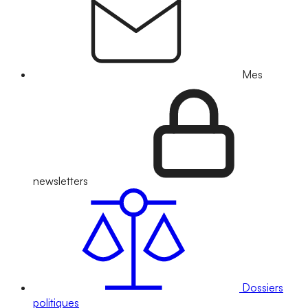
Mes
newsletters
Dossiers
politiques