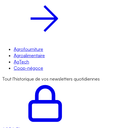
Agrofourniture
Agroalimentaire
AgTech
Coop-négoce
Tout l'historique de vos newsletters quotidiennes