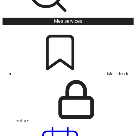
Mes services
Ma liste de
lecture