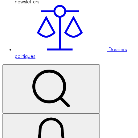
newsletters
Dossiers
politiques