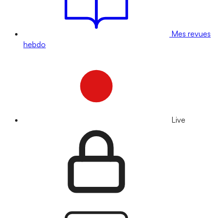
Mes revues
hebdo
Live