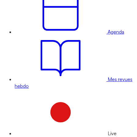
Agenda
Mes revues
hebdo
Live