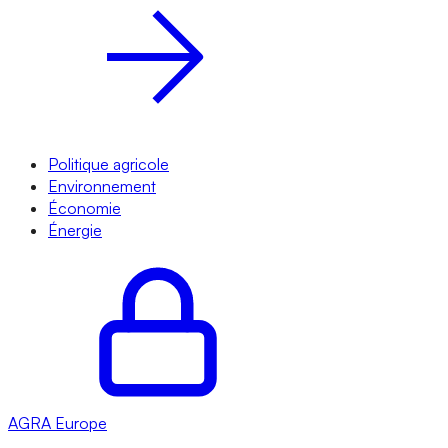
Politique agricole
Environnement
Économie
Énergie
AGRA
Europe