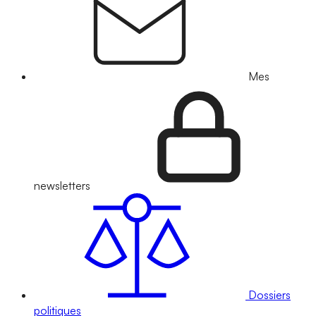
Mes
newsletters
Dossiers
politiques