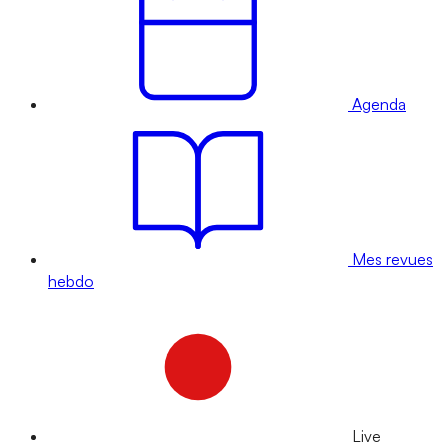
Agenda
Mes revues
hebdo
Live