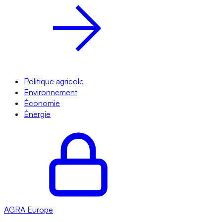
Politique agricole
Environnement
Économie
Énergie
AGRA
Europe