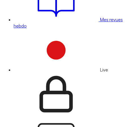
Mes revues
hebdo
Live