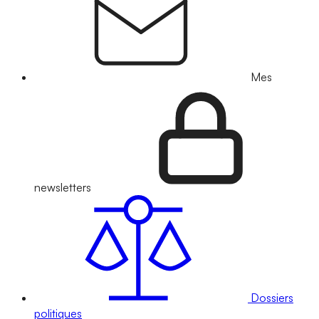
Mes
newsletters
Dossiers
politiques