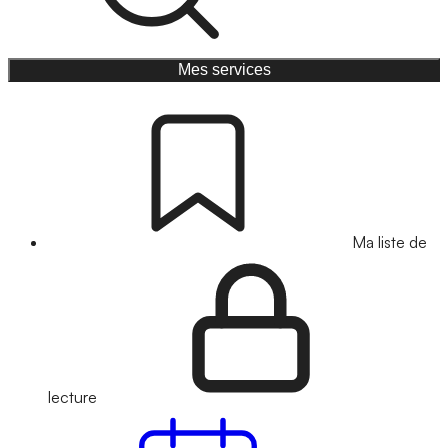
Mes services
Ma liste de
lecture