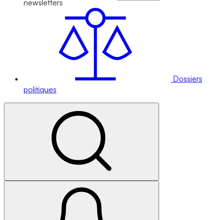
newsletters
Dossiers
politiques