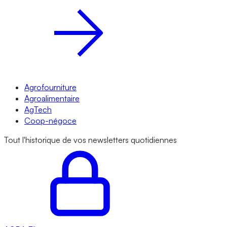
Agrofourniture
Agroalimentaire
AgTech
Coop-négoce
Tout l'historique de vos newsletters quotidiennes