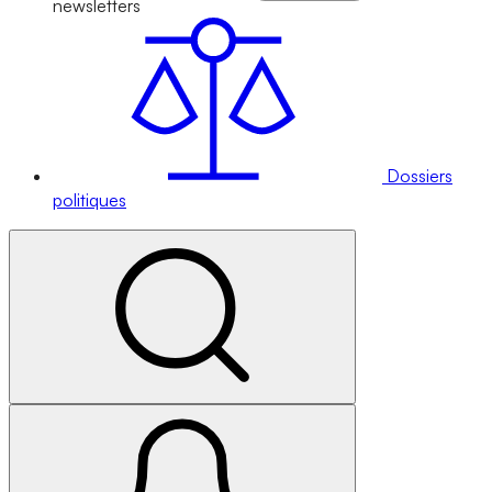
newsletters
Dossiers
politiques