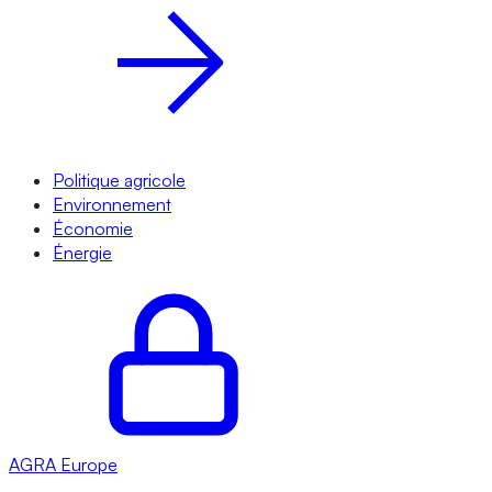
Politique agricole
Environnement
Économie
Énergie
AGRA
Europe