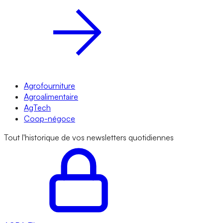
Agrofourniture
Agroalimentaire
AgTech
Coop-négoce
Tout l'historique de vos newsletters quotidiennes