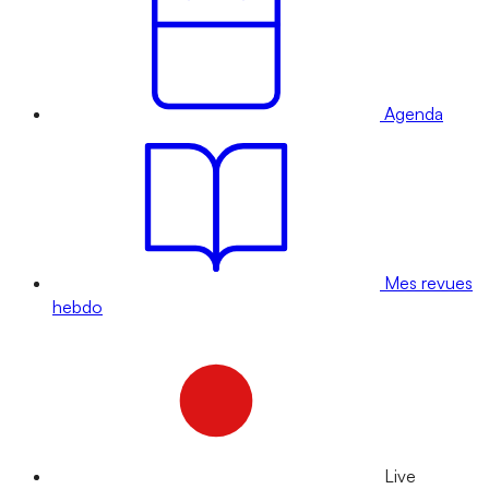
Agenda
Mes revues
hebdo
Live