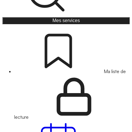
Mes services
Ma liste de
lecture