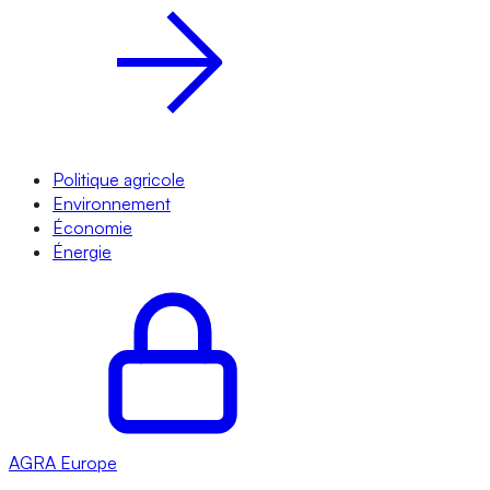
Politique agricole
Environnement
Économie
Énergie
AGRA
Europe