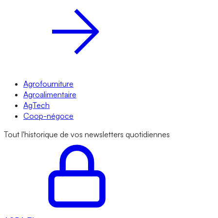
Agrofourniture
Agroalimentaire
AgTech
Coop-négoce
Tout l'historique de vos newsletters quotidiennes