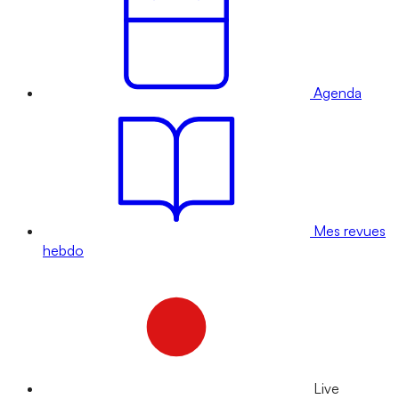
Agenda
Mes revues
hebdo
Live