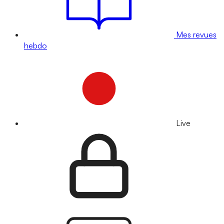
Mes revues
hebdo
Live