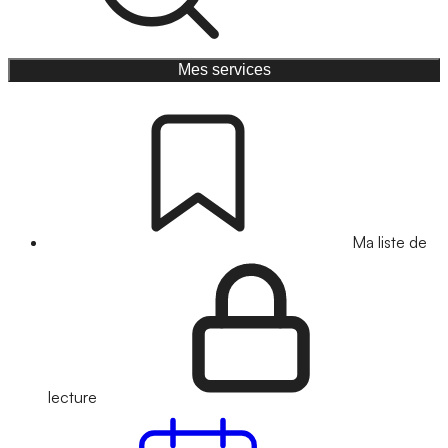
Mes services
Ma liste de
lecture