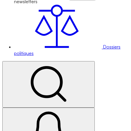
newsletters
Dossiers
politiques