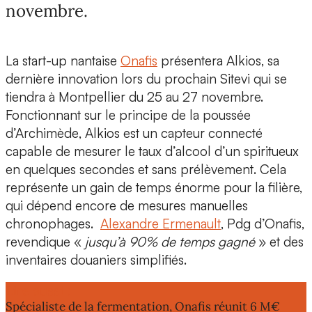
novembre.
La start-up nantaise
Onafis
présentera
Alkios
, sa
dernière innovation lors du prochain
Sitevi
qui se
tiendra à Montpellier du 25 au 27 novembre.
Fonctionnant sur le principe de la
poussée
d’Archimède
, Alkios est un
capteur connecté
capable de
mesurer le taux d’alcool d’un spiritueux
en quelques secondes et sans prélèvement
. Cela
représente un gain de temps énorme pour la filière,
qui dépend encore de mesures manuelles
chronophages.
Alexandre Ermenault
,
Pdg d’Onafis
,
revendique «
jusqu’à 90% de temps gagné
» et des
inventaires douaniers simplifiés
.
Lire aussi :
Spécialiste de la fermentation, Onafis réunit 6 M€