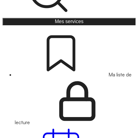
Mes services
Ma liste de
lecture