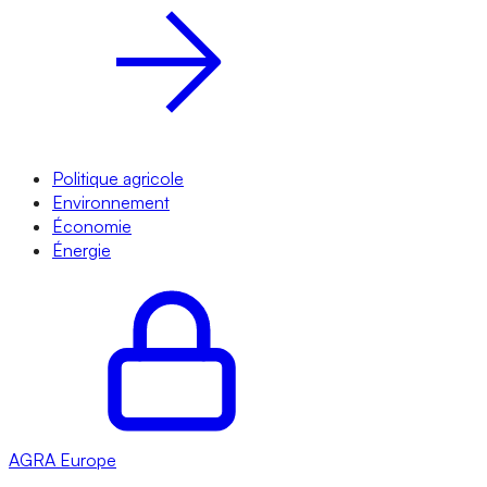
Politique agricole
Environnement
Économie
Énergie
AGRA
Europe