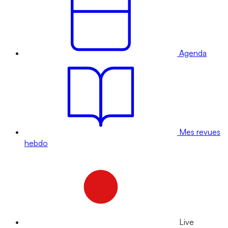
Agenda
Mes revues
hebdo
Live