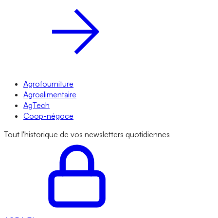
Agrofourniture
Agroalimentaire
AgTech
Coop-négoce
Tout l'historique de vos newsletters quotidiennes