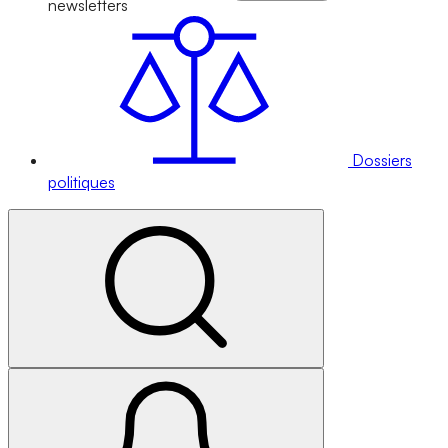
newsletters
Dossiers
politiques